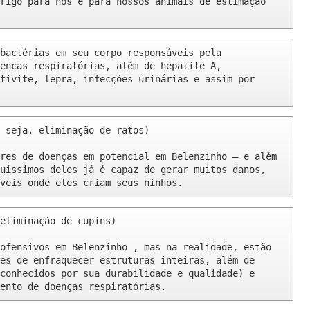
rigo para nós e para nossos animais de estimação 
bactérias em seu corpo responsáveis pela 
enças respiratórias, além de hepatite A, 
tivite, lepra, infecções urinárias e assim por 
 seja, eliminação de ratos)

res de doenças em potencial em Belenzinho – e além 
uíssimos deles já é capaz de gerar muitos danos, 
veis onde eles criam seus ninhos.
eliminação de cupins)

ofensivos em Belenzinho , mas na realidade, estão 
es de enfraquecer estruturas inteiras, além de 
conhecidos por sua durabilidade e qualidade) e 
ento de doenças respiratórias.