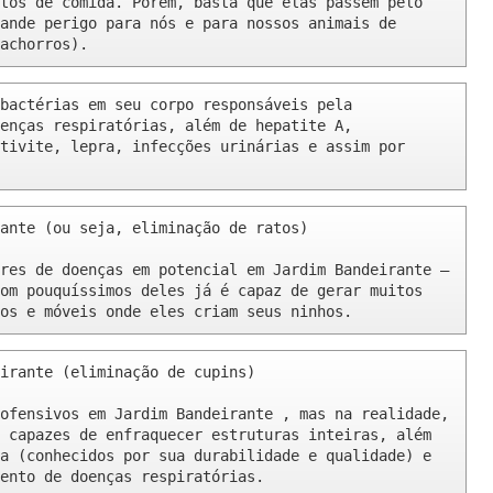
tos de comida. Porém, basta que elas passem pelo 
ande perigo para nós e para nossos animais de 
achorros).
bactérias em seu corpo responsáveis pela 
enças respiratórias, além de hepatite A, 
tivite, lepra, infecções urinárias e assim por 
ante (ou seja, eliminação de ratos)

res de doenças em potencial em Jardim Bandeirante – 
om pouquíssimos deles já é capaz de gerar muitos 
os e móveis onde eles criam seus ninhos.
irante (eliminação de cupins)

ofensivos em Jardim Bandeirante , mas na realidade, 
 capazes de enfraquecer estruturas inteiras, além 
a (conhecidos por sua durabilidade e qualidade) e 
ento de doenças respiratórias.