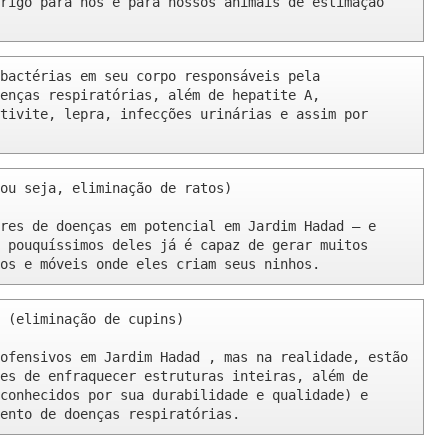
rigo para nós e para nossos animais de estimação 
bactérias em seu corpo responsáveis pela 
enças respiratórias, além de hepatite A, 
tivite, lepra, infecções urinárias e assim por 
ou seja, eliminação de ratos)

res de doenças em potencial em Jardim Hadad – e 
 pouquíssimos deles já é capaz de gerar muitos 
os e móveis onde eles criam seus ninhos.
 (eliminação de cupins)

ofensivos em Jardim Hadad , mas na realidade, estão 
es de enfraquecer estruturas inteiras, além de 
conhecidos por sua durabilidade e qualidade) e 
ento de doenças respiratórias.