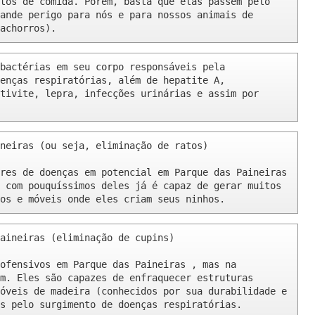
tos de comida. Porém, basta que elas passem pelo 
ande perigo para nós e para nossos animais de 
achorros).
bactérias em seu corpo responsáveis pela 
enças respiratórias, além de hepatite A, 
tivite, lepra, infecções urinárias e assim por 
neiras (ou seja, eliminação de ratos)

res de doenças em potencial em Parque das Paineiras 
 com pouquíssimos deles já é capaz de gerar muitos 
os e móveis onde eles criam seus ninhos.
aineiras (eliminação de cupins)

ofensivos em Parque das Paineiras , mas na 
m. Eles são capazes de enfraquecer estruturas 
óveis de madeira (conhecidos por sua durabilidade e 
s pelo surgimento de doenças respiratórias.