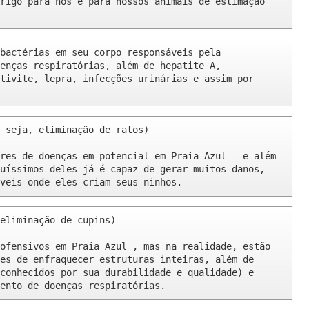
rigo para nós e para nossos animais de estimação 
bactérias em seu corpo responsáveis pela 
enças respiratórias, além de hepatite A, 
tivite, lepra, infecções urinárias e assim por 
 seja, eliminação de ratos)

res de doenças em potencial em Praia Azul – e além 
uíssimos deles já é capaz de gerar muitos danos, 
veis onde eles criam seus ninhos.
eliminação de cupins)

ofensivos em Praia Azul , mas na realidade, estão 
es de enfraquecer estruturas inteiras, além de 
conhecidos por sua durabilidade e qualidade) e 
ento de doenças respiratórias.