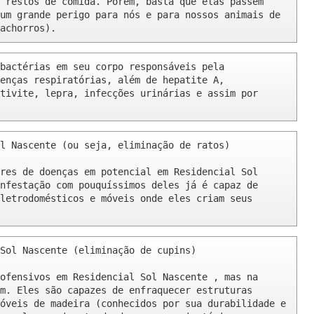
 restos de comida. Porém, basta que elas passem 
um grande perigo para nós e para nossos animais de 
achorros).
bactérias em seu corpo responsáveis pela 
enças respiratórias, além de hepatite A, 
tivite, lepra, infecções urinárias e assim por 
l Nascente (ou seja, eliminação de ratos)

res de doenças em potencial em Residencial Sol 
nfestação com pouquíssimos deles já é capaz de 
letrodomésticos e móveis onde eles criam seus 
Sol Nascente (eliminação de cupins)

ofensivos em Residencial Sol Nascente , mas na 
m. Eles são capazes de enfraquecer estruturas 
óveis de madeira (conhecidos por sua durabilidade e 