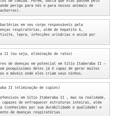
tos de comida. Porém, basta que elas passem pelo 
ande perigo para nós e para nossos animais de 
achorros).
bactérias em seu corpo responsáveis pela 
enças respiratórias, além de hepatite A, 
tivite, lepra, infecções urinárias e assim por 
a II (ou seja, eliminação de ratos)

res de doenças em potencial em Sítio Itaberaba II – 
om pouquíssimos deles já é capaz de gerar muitos 
os e móveis onde eles criam seus ninhos.
aba II (eliminação de cupins)

ofensivos em Sítio Itaberaba II , mas na realidade, 
 capazes de enfraquecer estruturas inteiras, além 
a (conhecidos por sua durabilidade e qualidade) e 
ento de doenças respiratórias.