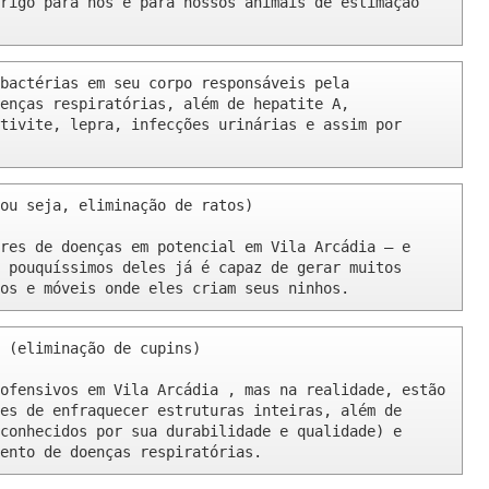
rigo para nós e para nossos animais de estimação 
bactérias em seu corpo responsáveis pela 
enças respiratórias, além de hepatite A, 
tivite, lepra, infecções urinárias e assim por 
ou seja, eliminação de ratos)

res de doenças em potencial em Vila Arcádia – e 
 pouquíssimos deles já é capaz de gerar muitos 
os e móveis onde eles criam seus ninhos.
 (eliminação de cupins)

ofensivos em Vila Arcádia , mas na realidade, estão 
es de enfraquecer estruturas inteiras, além de 
conhecidos por sua durabilidade e qualidade) e 
ento de doenças respiratórias.