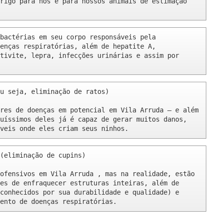
rigo para nós e para nossos animais de estimação 
bactérias em seu corpo responsáveis pela 
enças respiratórias, além de hepatite A, 
tivite, lepra, infecções urinárias e assim por 
u seja, eliminação de ratos)

res de doenças em potencial em Vila Arruda – e além 
uíssimos deles já é capaz de gerar muitos danos, 
veis onde eles criam seus ninhos.
(eliminação de cupins)

ofensivos em Vila Arruda , mas na realidade, estão 
es de enfraquecer estruturas inteiras, além de 
conhecidos por sua durabilidade e qualidade) e 
ento de doenças respiratórias.