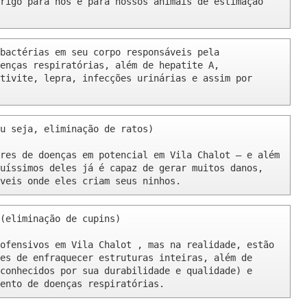
rigo para nós e para nossos animais de estimação 
bactérias em seu corpo responsáveis pela 
enças respiratórias, além de hepatite A, 
tivite, lepra, infecções urinárias e assim por 
u seja, eliminação de ratos)

res de doenças em potencial em Vila Chalot – e além 
uíssimos deles já é capaz de gerar muitos danos, 
veis onde eles criam seus ninhos.
(eliminação de cupins)

ofensivos em Vila Chalot , mas na realidade, estão 
es de enfraquecer estruturas inteiras, além de 
conhecidos por sua durabilidade e qualidade) e 
ento de doenças respiratórias.