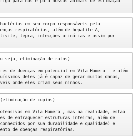
rigo para nós e para nossos animais de estimação 
bactérias em seu corpo responsáveis pela 
enças respiratórias, além de hepatite A, 
tivite, lepra, infecções urinárias e assim por 
u seja, eliminação de ratos)

res de doenças em potencial em Vila Homero – e além 
uíssimos deles já é capaz de gerar muitos danos, 
veis onde eles criam seus ninhos.
(eliminação de cupins)

ofensivos em Vila Homero , mas na realidade, estão 
es de enfraquecer estruturas inteiras, além de 
conhecidos por sua durabilidade e qualidade) e 
ento de doenças respiratórias.