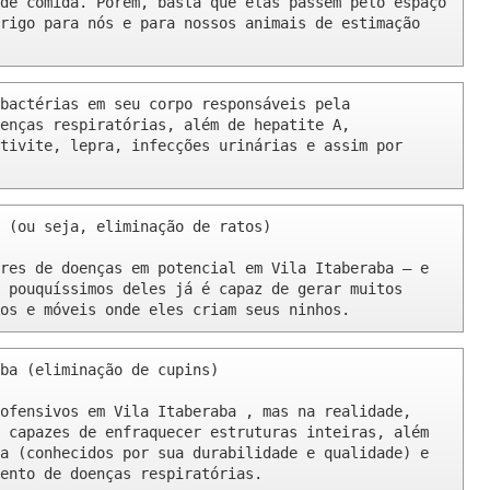
de comida. Porém, basta que elas passem pelo espaço 
rigo para nós e para nossos animais de estimação 
bactérias em seu corpo responsáveis pela 
enças respiratórias, além de hepatite A, 
tivite, lepra, infecções urinárias e assim por 
 (ou seja, eliminação de ratos)

res de doenças em potencial em Vila Itaberaba – e 
 pouquíssimos deles já é capaz de gerar muitos 
os e móveis onde eles criam seus ninhos.
ba (eliminação de cupins)

ofensivos em Vila Itaberaba , mas na realidade, 
 capazes de enfraquecer estruturas inteiras, além 
a (conhecidos por sua durabilidade e qualidade) e 
ento de doenças respiratórias.