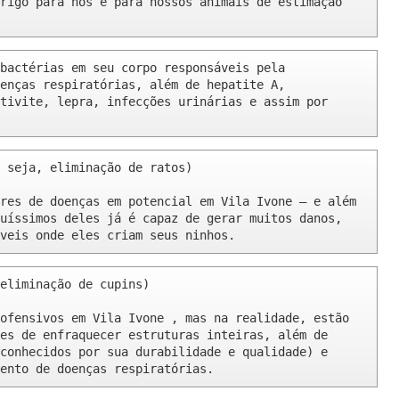
rigo para nós e para nossos animais de estimação 
bactérias em seu corpo responsáveis pela 
enças respiratórias, além de hepatite A, 
tivite, lepra, infecções urinárias e assim por 
 seja, eliminação de ratos)

res de doenças em potencial em Vila Ivone – e além 
uíssimos deles já é capaz de gerar muitos danos, 
veis onde eles criam seus ninhos.
eliminação de cupins)

ofensivos em Vila Ivone , mas na realidade, estão 
es de enfraquecer estruturas inteiras, além de 
conhecidos por sua durabilidade e qualidade) e 
ento de doenças respiratórias.