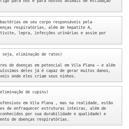
rigo para nós e para nossos animais de estimação 
bactérias em seu corpo responsáveis pela 
enças respiratórias, além de hepatite A, 
tivite, lepra, infecções urinárias e assim por 
 seja, eliminação de ratos)

res de doenças em potencial em Vila Plana – e além 
uíssimos deles já é capaz de gerar muitos danos, 
veis onde eles criam seus ninhos.
eliminação de cupins)

ofensivos em Vila Plana , mas na realidade, estão 
es de enfraquecer estruturas inteiras, além de 
conhecidos por sua durabilidade e qualidade) e 
ento de doenças respiratórias.