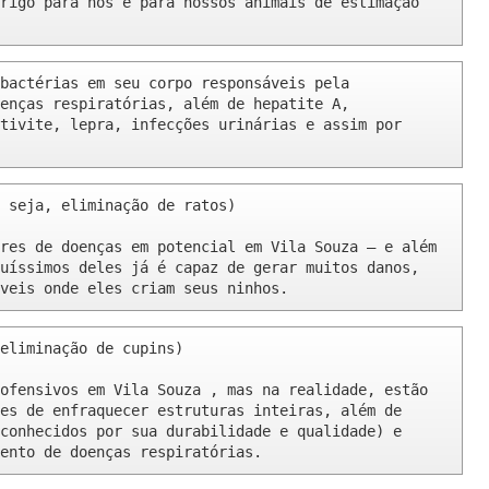
rigo para nós e para nossos animais de estimação 
bactérias em seu corpo responsáveis pela 
enças respiratórias, além de hepatite A, 
tivite, lepra, infecções urinárias e assim por 
 seja, eliminação de ratos)

res de doenças em potencial em Vila Souza – e além 
uíssimos deles já é capaz de gerar muitos danos, 
veis onde eles criam seus ninhos.
eliminação de cupins)

ofensivos em Vila Souza , mas na realidade, estão 
es de enfraquecer estruturas inteiras, além de 
conhecidos por sua durabilidade e qualidade) e 
ento de doenças respiratórias.