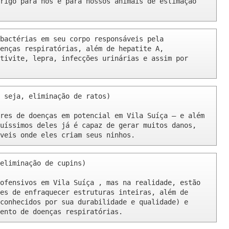
rigo para nós e para nossos animais de estimação 
bactérias em seu corpo responsáveis pela 
enças respiratórias, além de hepatite A, 
tivite, lepra, infecções urinárias e assim por 
 seja, eliminação de ratos)

res de doenças em potencial em Vila Suíça – e além 
uíssimos deles já é capaz de gerar muitos danos, 
veis onde eles criam seus ninhos.
eliminação de cupins)

ofensivos em Vila Suíça , mas na realidade, estão 
es de enfraquecer estruturas inteiras, além de 
conhecidos por sua durabilidade e qualidade) e 
ento de doenças respiratórias.