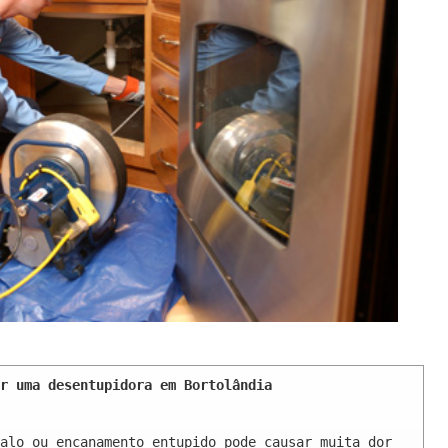
r uma desentupidora em Bortolândia 
alo ou encanamento entupido pode causar muita dor 