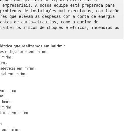
 empresariais. A nossa equipe está preparada para 
problemas de instalações mal executadas, com fiação 
res que elevam as despesas com a conta de energia 
entes de curto-circuitos, como a queima de 
também os riscos de choques elétricos, incêndios ou 
létrica que realizamos em Imirim :
es e disjuntores em Imirim .
Imirim .
rim .
 elétricas em Imirim .
cial em Imirim .
 em Imirim
im
 Imirim
Imirim
tricas em Imirim
m
s em Imirim