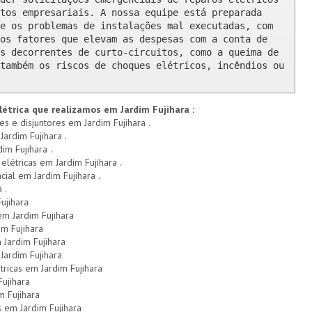
tos empresariais. A nossa equipe está preparada 
e os problemas de instalações mal executadas, com 
os fatores que elevam as despesas com a conta de 
s decorrentes de curto-circuitos, como a queima de 
também os riscos de choques elétricos, incêndios ou 
létrica que realizamos em Jardim Fujihara :
es e disjuntores em Jardim Fujihara .
Jardim Fujihara .
im Fujihara .
 elétricas em Jardim Fujihara .
cial em Jardim Fujihara .
 .
ujihara
em Jardim Fujihara
im Fujihara
Jardim Fujihara
ardim Fujihara
tricas em Jardim Fujihara
ujihara
m Fujihara
 em Jardim Fujihara