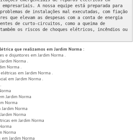
 empresariais. A nossa equipe está preparada para 
problemas de instalações mal executadas, com fiação 
res que elevam as despesas com a conta de energia 
entes de curto-circuitos, como a queima de 
também os riscos de choques elétricos, incêndios ou 
létrica que realizamos em Jardim Norma :
res e disjuntores em Jardim Norma .
 Jardim Norma .
rdim Norma .
s elétricas em Jardim Norma .
ncial em Jardim Norma .
.
 Norma
o em Jardim Norma
dim Norma
m Jardim Norma
 Jardim Norma
étricas em Jardim Norma
 Norma
dim Norma
s em Jardim Norma