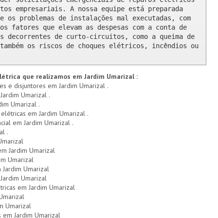
tos empresariais. A nossa equipe está preparada 
e os problemas de instalações mal executadas, com 
os fatores que elevam as despesas com a conta de 
s decorrentes de curto-circuitos, como a queima de 
também os riscos de choques elétricos, incêndios ou 
létrica que realizamos em Jardim Umarizal :
res e disjuntores em Jardim Umarizal .
Jardim Umarizal .
dim Umarizal .
 elétricas em Jardim Umarizal .
ncial em Jardim Umarizal .
l .
Umarizal
 em Jardim Umarizal
dim Umarizal
 Jardim Umarizal
Jardim Umarizal
tricas em Jardim Umarizal
Umarizal
im Umarizal
s em Jardim Umarizal