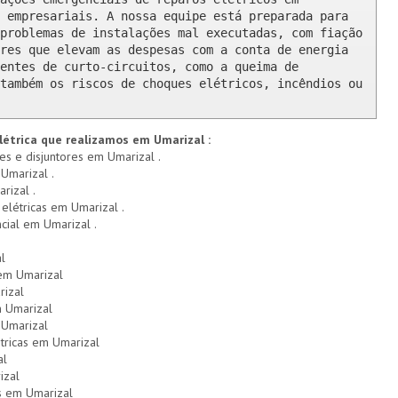
 empresariais. A nossa equipe está preparada para 
problemas de instalações mal executadas, com fiação 
res que elevam as despesas com a conta de energia 
entes de curto-circuitos, como a queima de 
também os riscos de choques elétricos, incêndios ou 
létrica que realizamos em Umarizal :
res e disjuntores em Umarizal .
 Umarizal .
rizal .
 elétricas em Umarizal .
ncial em Umarizal .
l
 em Umarizal
rizal
 Umarizal
 Umarizal
tricas em Umarizal
al
izal
s em Umarizal