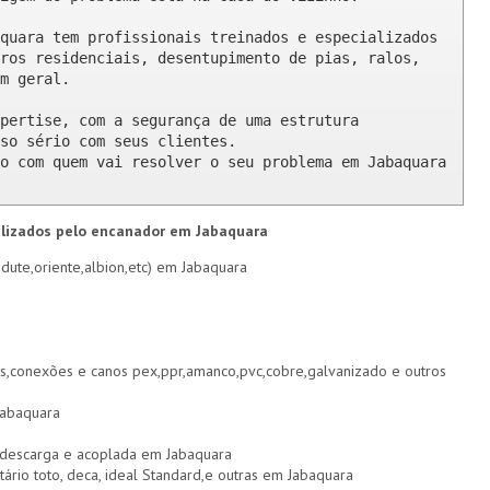
quara tem profissionais treinados e especializados 
ros residenciais, desentupimento de pias, ralos, 
m geral.

pertise, com a segurança de uma estrutura 
so sério com seus clientes. 

o com quem vai resolver o seu problema em Jabaquara 
alizados pelo encanador em Jabaquara
dute,oriente,albion,etc) em Jabaquara
s,conexões e canos pex,ppr,amanco,pvc,cobre,galvanizado e outros
Jabaquara
e descarga e acoplada em Jabaquara
itário toto, deca, ideal Standard,e outras em Jabaquara