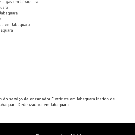
 e a gas em Jabaquara
quara
 Jabaquara
a
gua em Jabaquara
baquara
m do serviço de encanador
Eletricista em Jabaquara
Marido de
Jabaquara
Dedetizadora em Jabaquara