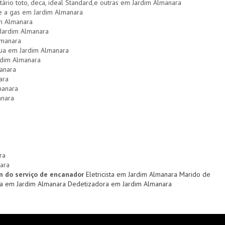
itário toto, deca, ideal Standard,e outras em Jardim Almanara
 e a gas em Jardim Almanara
m Almanara
 Jardim Almanara
lmanara
gua em Jardim Almanara
rdim Almanara
anara
ara
manara
anara
ra
ara
m do serviço de encanador
Eletricista em Jardim Almanara
Marido de
a em Jardim Almanara
Dedetizadora em Jardim Almanara