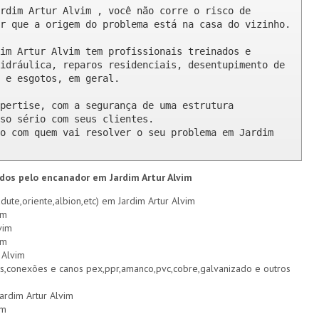
rdim Artur Alvim , você não corre o risco de 
r que a origem do problema está na casa do vizinho.

im Artur Alvim tem profissionais treinados e 
idráulica, reparos residenciais, desentupimento de 
 e esgotos, em geral.

pertise, com a segurança de uma estrutura 
so sério com seus clientes. 

o com quem vai resolver o seu problema em Jardim 
ados pelo encanador em Jardim Artur Alvim
ute,oriente,albion,etc) em Jardim Artur Alvim
im
vim
im
 Alvim
s,conexões e canos pex,ppr,amanco,pvc,cobre,galvanizado e outros
ardim Artur Alvim
im