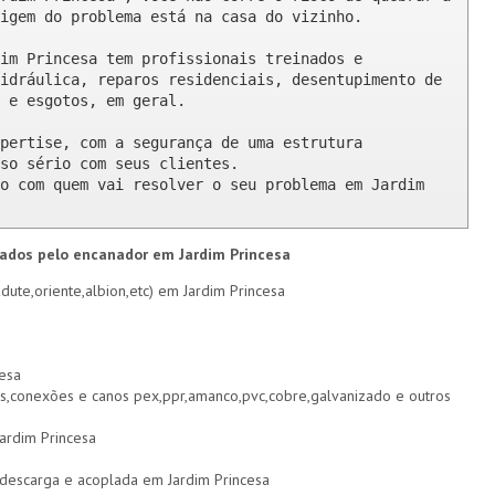
igem do problema está na casa do vizinho.

im Princesa tem profissionais treinados e 
idráulica, reparos residenciais, desentupimento de 
 e esgotos, em geral.

pertise, com a segurança de uma estrutura 
so sério com seus clientes. 

o com quem vai resolver o seu problema em Jardim 
zados pelo encanador em Jardim Princesa
ute,oriente,albion,etc) em Jardim Princesa
a
esa
s,conexões e canos pex,ppr,amanco,pvc,cobre,galvanizado e outros
Jardim Princesa
e descarga e acoplada em Jardim Princesa