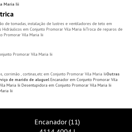
 Maria Iii
trica
ção de tomadas, instalação de lustres e ventiladores de teto em
os Hidráulicos em Conjunto Promorar Vila Maria IiiTroca de reparos de
o Promorar Vila Maria Iii
njunto Promorar Vila Maria Iii
os, corrimão , cortinas,etc em Conjunto Promorar Vila Maria Iii
Outras
viço de marido de aluguel
Encanador em Conjunto Promorar Vila
ila Maria Iii
Desentupidora em Conjunto Promorar Vila Maria Iii
ria Iii
Encanador (11)
4114 4004 |