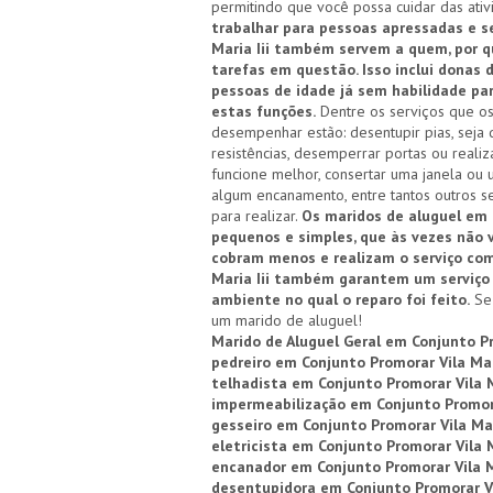
permitindo que você possa cuidar das ati
trabalhar para pessoas apressadas e s
Maria Iii também servem a quem, por 
tarefas em questão. Isso inclui donas 
pessoas de idade já sem habilidade p
estas funções.
Dentre os serviços que os
desempenhar estão: desentupir pias, seja d
resistências, desemperrar portas ou reali
funcione melhor, consertar uma janela ou 
algum encanamento, entre tantos outros se
para realizar.
Os maridos de aluguel em C
pequenos e simples, que às vezes não 
cobram menos e realizam o serviço com
Maria Iii também garantem um serviço 
ambiente no qual o reparo foi feito.
Se 
um marido de aluguel!
Marido de Aluguel Geral em Conjunto Pr
pedreiro em Conjunto Promorar Vila Mari
telhadista em Conjunto Promorar Vila M
impermeabilização em Conjunto Promorar
gesseiro em Conjunto Promorar Vila Mar
eletricista em Conjunto Promorar Vila M
encanador em Conjunto Promorar Vila Ma
desentupidora em Conjunto Promorar Vil