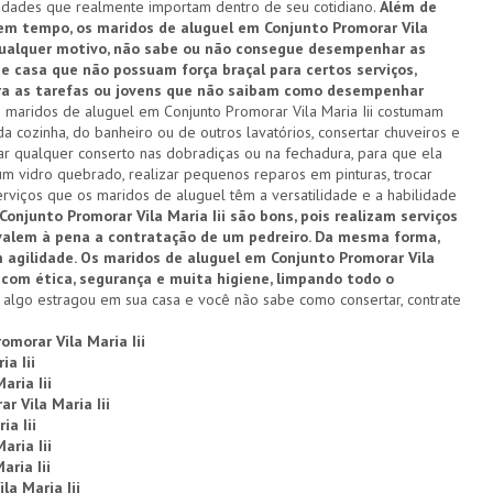
vidades que realmente importam dentro de seu cotidiano.
Além de
em tempo, os maridos de aluguel em Conjunto Promorar Vila
qualquer motivo, não sabe ou não consegue desempenhar as
de casa que não possuam força braçal para certos serviços,
ara as tarefas ou jovens que não saibam como desempenhar
 maridos de aluguel em Conjunto Promorar Vila Maria Iii costumam
a cozinha, do banheiro ou de outros lavatórios, consertar chuveiros e
zar qualquer conserto nas dobradiças ou na fechadura, para que ela
um vidro quebrado, realizar pequenos reparos em pinturas, trocar
rviços que os maridos de aluguel têm a versatilidade e a habilidade
onjunto Promorar Vila Maria Iii são bons, pois realizam serviços
valem à pena a contratação de um pedreiro. Da mesma forma,
 agilidade. Os maridos de aluguel em Conjunto Promorar Vila
com ética, segurança e muita higiene, limpando todo o
algo estragou em sua casa e você não sabe como consertar, contrate
omorar Vila Maria Iii
a Iii
aria Iii
 Vila Maria Iii
ia Iii
aria Iii
ria Iii
a Maria Iii