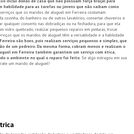
so inclui donas de casa que não possuam força braçal para
em habilidade para as tarefas ou jovens que não saibam como
serviços que os maridos de aluguel em Ferreira costumam
a cozinha, do banheiro ou de outros lavatórios, consertar chuveiros e
zar qualquer conserto nas dobradiças ou na fechadura, para que ela
um vidro quebrado, realizar pequenos reparos em pinturas, trocar
rviços que os maridos de aluguel têm a versatilidade e a habilidade
erreira são bons, pois realizam serviços pequenos e simples, que
ção de um pedreiro. Da mesma forma, cobram menos e realizam o
aluguel em Ferreira também garantem um serviço com ética,
do o ambiente no qual o reparo foi feito.
Se algo estragou em sua
trate um marido de aluguel!
trica