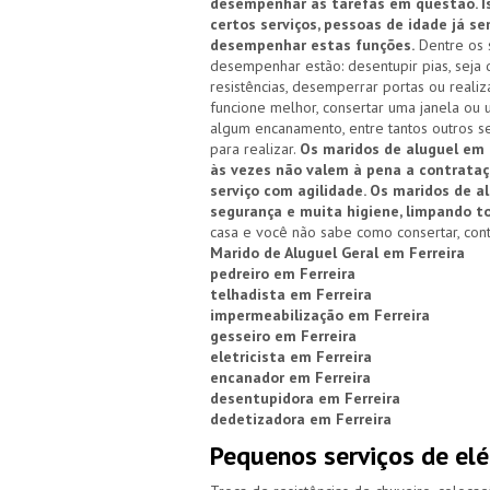
desempenhar as tarefas em questão. Is
certos serviços, pessoas de idade já s
desempenhar estas funções.
Dentre os 
desempenhar estão: desentupir pias, seja d
resistências, desemperrar portas ou reali
funcione melhor, consertar uma janela ou 
algum encanamento, entre tantos outros se
para realizar.
Os maridos de aluguel em F
às vezes não valem à pena a contrata
serviço com agilidade. Os maridos de 
segurança e muita higiene, limpando to
casa e você não sabe como consertar, con
Marido de Aluguel Geral em Ferreira
pedreiro em Ferreira
telhadista em Ferreira
impermeabilização em Ferreira
gesseiro em Ferreira
eletricista em Ferreira
encanador em Ferreira
desentupidora em Ferreira
dedetizadora em Ferreira
Pequenos serviços de elé