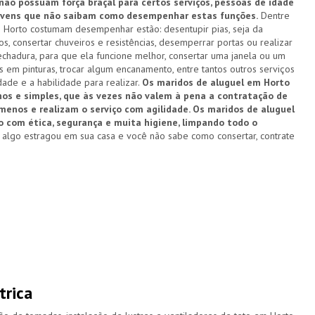
 não possuam força braçal para certos serviços, pessoas de idade
 jovens que não saibam como desempenhar estas funções.
Dentre
 Horto costumam desempenhar estão: desentupir pias, seja da
os, consertar chuveiros e resistências, desemperrar portas ou realizar
echadura, para que ela funcione melhor, consertar uma janela ou um
 em pinturas, trocar algum encanamento, entre tantos outros serviços
dade e a habilidade para realizar.
Os maridos de aluguel em Horto
nos e simples, que às vezes não valem à pena a contratação de
enos e realizam o serviço com agilidade. Os maridos de aluguel
com ética, segurança e muita higiene, limpando todo o
algo estragou em sua casa e você não sabe como consertar, contrate
trica