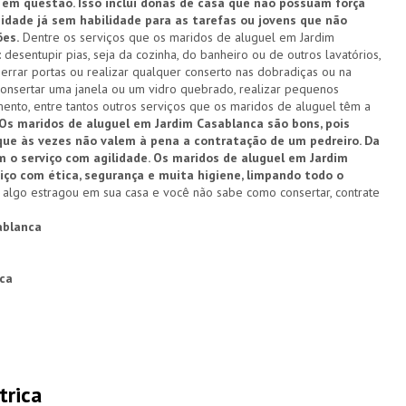
em questão. Isso inclui donas de casa que não possuam força
e idade já sem habilidade para as tarefas ou jovens que não
es.
Dentre os serviços que os maridos de aluguel em Jardim
sentupir pias, seja da cozinha, do banheiro ou de outros lavatórios,
perrar portas ou realizar qualquer conserto nas dobradiças ou na
consertar uma janela ou um vidro quebrado, realizar pequenos
ento, entre tantos outros serviços que os maridos de aluguel têm a
Os maridos de aluguel em Jardim Casablanca são bons, pois
 que às vezes não valem à pena a contratação de um pedreiro. Da
o serviço com agilidade. Os maridos de aluguel em Jardim
o com ética, segurança e muita higiene, limpando todo o
algo estragou em sua casa e você não sabe como consertar, contrate
ablanca
ca
trica