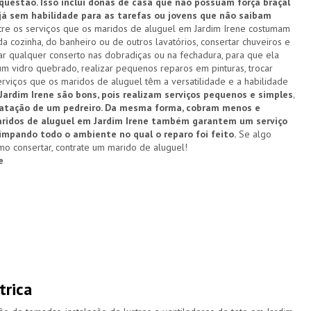
estão. Isso inclui donas de casa que não possuam força braçal
 já sem habilidade para as tarefas ou jovens que não saibam
re os serviços que os maridos de aluguel em Jardim Irene costumam
a cozinha, do banheiro ou de outros lavatórios, consertar chuveiros e
zar qualquer conserto nas dobradiças ou na fechadura, para que ela
um vidro quebrado, realizar pequenos reparos em pinturas, trocar
rviços que os maridos de aluguel têm a versatilidade e a habilidade
ardim Irene são bons, pois realizam serviços pequenos e simples,
ratação de um pedreiro. Da mesma forma, cobram menos e
maridos de aluguel em Jardim Irene também garantem um serviço
limpando todo o ambiente no qual o reparo foi feito.
Se algo
o consertar, contrate um marido de aluguel!
e
trica