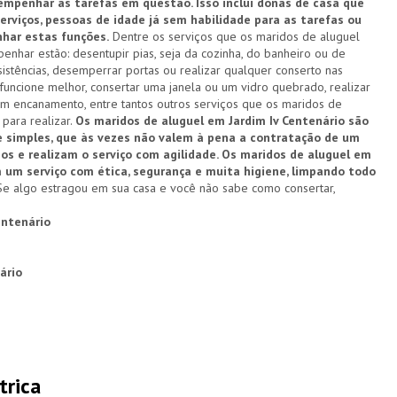
mpenhar as tarefas em questão. Isso inclui donas de casa que
erviços, pessoas de idade já sem habilidade para as tarefas ou
har estas funções.
Dentre os serviços que os maridos de aluguel
nhar estão: desentupir pias, seja da cozinha, do banheiro ou de
esistências, desemperrar portas ou realizar qualquer conserto nas
funcione melhor, consertar uma janela ou um vidro quebrado, realizar
um encanamento, entre tantos outros serviços que os maridos de
 para realizar.
Os maridos de aluguel em Jardim Iv Centenário são
 e simples, que às vezes não valem à pena a contratação de um
s e realizam o serviço com agilidade. Os maridos de aluguel em
um serviço com ética, segurança e muita higiene, limpando todo
e algo estragou em sua casa e você não sabe como consertar,
entenário
ário
trica