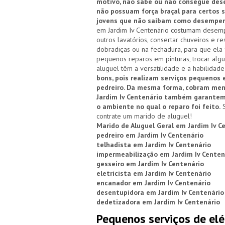
motivo, não sabe ou não consegue dese
não possuam força braçal para certos s
jovens que não saibam como desempen
em Jardim Iv Centenário costumam desempe
outros lavatórios, consertar chuveiros e r
dobradiças ou na fechadura, para que ela 
pequenos reparos em pinturas, trocar alg
aluguel têm a versatilidade e a habilidade
bons, pois realizam serviços pequenos
pedreiro. Da mesma forma, cobram meno
Jardim Iv Centenário também garantem 
o ambiente no qual o reparo foi feito.
S
contrate um marido de aluguel!
Marido de Aluguel Geral em Jardim Iv C
pedreiro em Jardim Iv Centenário
telhadista em Jardim Iv Centenário
impermeabilização em Jardim Iv Centen
gesseiro em Jardim Iv Centenário
eletricista em Jardim Iv Centenário
encanador em Jardim Iv Centenário
desentupidora em Jardim Iv Centenário
dedetizadora em Jardim Iv Centenário
Pequenos serviços de elé