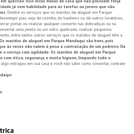
em questão. Isso inclui donas de casa que não possuam força
e idade já sem habilidade para as tarefas ou jovens que não
es.
Dentre os serviços que os maridos de aluguel em Parque
ntupir pias, seja da cozinha, do banheiro ou de outros lavatórios,
perrar portas ou realizar qualquer conserto nas dobradiças ou na
consertar uma janela ou um vidro quebrado, realizar pequenos
ento, entre tantos outros serviços que os maridos de aluguel têm a
Os maridos de aluguel em Parque Mandaqui são bons, pois
 que às vezes não valem à pena a contratação de um pedreiro. Da
o serviço com agilidade. Os maridos de aluguel em Parque
com ética, segurança e muita higiene, limpando todo o
algo estragou em sua casa e você não sabe como consertar, contrate
ndaqui
i
trica