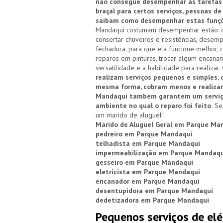
não consegue desempenhar as tarefas 
braçal para certos serviços, pessoas d
saibam como desempenhar estas funçõ
Mandaqui costumam desempenhar estão: dese
consertar chuveiros e resistências, desem
fechadura, para que ela funcione melhor, 
reparos em pinturas, trocar algum encanam
versatilidade e a habilidade para realizar.
realizam serviços pequenos e simples,
mesma forma, cobram menos e realizam 
Mandaqui também garantem um serviço 
ambiente no qual o reparo foi feito.
Se 
um marido de aluguel!
Marido de Aluguel Geral em Parque Ma
pedreiro em Parque Mandaqui
telhadista em Parque Mandaqui
impermeabilização em Parque Mandaqu
gesseiro em Parque Mandaqui
eletricista em Parque Mandaqui
encanador em Parque Mandaqui
desentupidora em Parque Mandaqui
dedetizadora em Parque Mandaqui
Pequenos serviços de elé