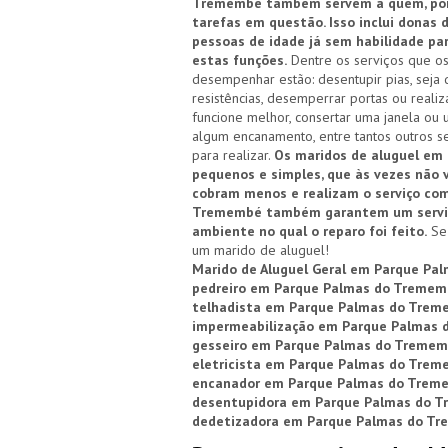
Tremembé também servem a quem, por 
tarefas em questão. Isso inclui donas 
pessoas de idade já sem habilidade p
estas funções.
Dentre os serviços que 
desempenhar estão: desentupir pias, seja d
resistências, desemperrar portas ou reali
funcione melhor, consertar uma janela ou 
algum encanamento, entre tantos outros se
para realizar.
Os maridos de aluguel em 
pequenos e simples, que às vezes não 
cobram menos e realizam o serviço com
Tremembé também garantem um serviço 
ambiente no qual o reparo foi feito.
Se 
um marido de aluguel!
Marido de Aluguel Geral em Parque P
pedreiro em Parque Palmas do Treme
telhadista em Parque Palmas do Tre
impermeabilização em Parque Palmas
gesseiro em Parque Palmas do Treme
eletricista em Parque Palmas do Tre
encanador em Parque Palmas do Trem
desentupidora em Parque Palmas do 
dedetizadora em Parque Palmas do T