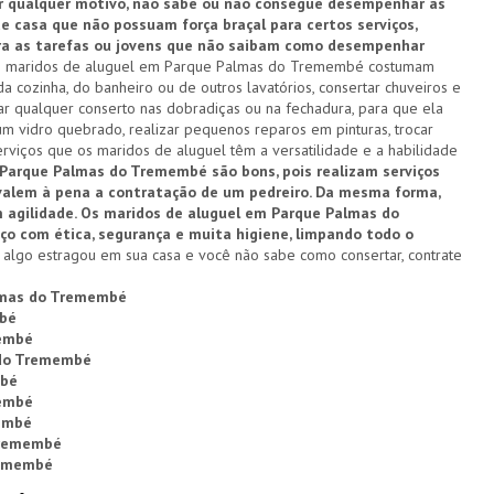
qualquer motivo, não sabe ou não consegue desempenhar as
de casa que não possuam força braçal para certos serviços,
ara as tarefas ou jovens que não saibam como desempenhar
os maridos de aluguel em Parque Palmas do Tremembé costumam
a cozinha, do banheiro ou de outros lavatórios, consertar chuveiros e
zar qualquer conserto nas dobradiças ou na fechadura, para que ela
um vidro quebrado, realizar pequenos reparos em pinturas, trocar
rviços que os maridos de aluguel têm a versatilidade e a habilidade
Parque Palmas do Tremembé são bons, pois realizam serviços
valem à pena a contratação de um pedreiro. Da mesma forma,
 agilidade. Os maridos de aluguel em Parque Palmas do
com ética, segurança e muita higiene, limpando todo o
algo estragou em sua casa e você não sabe como consertar, contrate
almas do Tremembé
mbé
membé
 do Tremembé
mbé
membé
embé
Tremembé
remembé