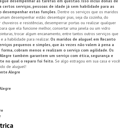
egue desempenhar as tarefas em questão. Isso inclui donas de
 certos serviços, pessoas de idade já sem habilidade para as
o desempenhar estas funções.
Dentre os serviços que os maridos
mam desempenhar estão: desentupir pias, seja da cozinha, do
r chuveiros e resistências, desemperrar portas ou realizar qualquer
para que ela funcione melhor, consertar uma janela ou um vidro
nturas, trocar algum encanamento, entre tantos outros serviços que
e a habilidade para realizar.
Os maridos de aluguel em Recanto
erviços pequenos e simples, que às vezes não valem à pena a
forma, cobram menos e realizam o serviço com agilidade. Os
Alegre também garantem um serviço com ética, segurança e
e no qual o reparo foi feito.
Se algo estragou em sua casa e você
ido de aluguel!
onte Alegre
Alegre
re
e
trica