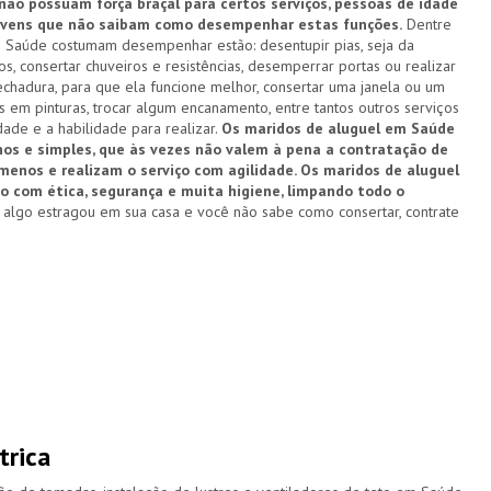
 não possuam força braçal para certos serviços, pessoas de idade
 jovens que não saibam como desempenhar estas funções.
Dentre
m Saúde costumam desempenhar estão: desentupir pias, seja da
os, consertar chuveiros e resistências, desemperrar portas ou realizar
echadura, para que ela funcione melhor, consertar uma janela ou um
 em pinturas, trocar algum encanamento, entre tantos outros serviços
dade e a habilidade para realizar.
Os maridos de aluguel em Saúde
nos e simples, que às vezes não valem à pena a contratação de
enos e realizam o serviço com agilidade. Os maridos de aluguel
com ética, segurança e muita higiene, limpando todo o
algo estragou em sua casa e você não sabe como consertar, contrate
trica