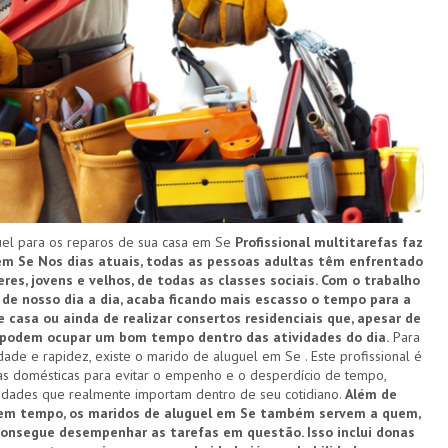
l para os reparos de sua casa em Se
Profissional multitarefas faz
 em Se
Nos dias atuais, todas as pessoas adultas têm enfrentado
es, jovens e velhos, de todas as classes sociais. Com o trabalho
e nosso dia a dia, acaba ficando mais escasso o tempo para a
e casa ou ainda de realizar consertos residenciais que, apesar de
e podem ocupar um bom tempo dentro das atividades do dia.
Para
dade e rapidez, existe o marido de aluguel em Se . Este profissional é
as domésticas para evitar o empenho e o desperdício de tempo,
vidades que realmente importam dentro de seu cotidiano.
Além de
sem tempo, os maridos de aluguel em Se também servem a quem,
consegue desempenhar as tarefas em questão. Isso inclui donas