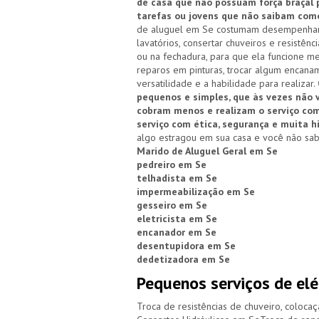
de casa que não possuam força braçal p
tarefas ou jovens que não saibam com
de aluguel em Se costumam desempenhar es
lavatórios, consertar chuveiros e resistên
ou na fechadura, para que ela funcione me
reparos em pinturas, trocar algum encanam
versatilidade e a habilidade para realizar.
pequenos e simples, que às vezes não 
cobram menos e realizam o serviço co
serviço com ética, segurança e muita h
algo estragou em sua casa e você não sab
Marido de Aluguel Geral em Se
pedreiro em Se
telhadista em Se
impermeabilização em Se
gesseiro em Se
eletricista em Se
encanador em Se
desentupidora em Se
dedetizadora em Se
Pequenos serviços de elé
Troca de resistências de chuveiro, colocaç