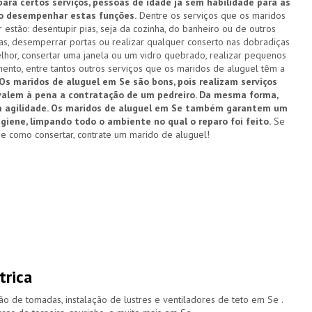
ara certos serviços, pessoas de idade já sem habilidade para as
o desempenhar estas funções.
Dentre os serviços que os maridos
tão: desentupir pias, seja da cozinha, do banheiro ou de outros
cias, desemperrar portas ou realizar qualquer conserto nas dobradiças
lhor, consertar uma janela ou um vidro quebrado, realizar pequenos
ento, entre tantos outros serviços que os maridos de aluguel têm a
Os maridos de aluguel em Se são bons, pois realizam serviços
valem à pena a contratação de um pedreiro. Da mesma forma,
m agilidade. Os maridos de aluguel em Se também garantem um
igiene, limpando todo o ambiente no qual o reparo foi feito.
Se
e como consertar, contrate um marido de aluguel!
trica
ão de tomadas, instalação de lustres e ventiladores de teto em Se .