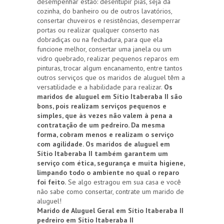
desempenhar estão: desentupir pias, seja da
cozinha, do banheiro ou de outros lavatórios,
consertar chuveiros e resistências, desemperrar
portas ou realizar qualquer conserto nas
dobradiças ou na fechadura, para que ela
funcione melhor, consertar uma janela ou um
vidro quebrado, realizar pequenos reparos em
pinturas, trocar algum encanamento, entre tantos
outros serviços que os maridos de aluguel têm a
versatilidade e a habilidade para realizar.
Os
maridos de aluguel em Sítio Itaberaba II são
bons, pois realizam serviços pequenos e
simples, que às vezes não valem à pena a
contratação de um pedreiro. Da mesma
forma, cobram menos e realizam o serviço
com agilidade. Os maridos de aluguel em
Sítio Itaberaba II também garantem um
serviço com ética, segurança e muita higiene,
limpando todo o ambiente no qual o reparo
foi feito.
Se algo estragou em sua casa e você
não sabe como consertar, contrate um marido de
aluguel!
Marido de Aluguel Geral em Sítio Itaberaba II
pedreiro em Sítio Itaberaba II