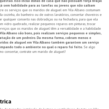
estão. Isso inclui donas de casa que não possuam força braçal
 já sem habilidade para as tarefas ou jovens que não saibam
re os serviços que os maridos de aluguel em Vila Albano costumam
a cozinha, do banheiro ou de outros lavatórios, consertar chuveiros e
zar qualquer conserto nas dobradiças ou na fechadura, para que ela
um vidro quebrado, realizar pequenos reparos em pinturas, trocar
rviços que os maridos de aluguel têm a versatilidade e a habilidade
ila Albano são bons, pois realizam serviços pequenos e simples,
ratação de um pedreiro. Da mesma forma, cobram menos e
maridos de aluguel em Vila Albano também garantem um serviço
limpando todo o ambiente no qual o reparo foi feito.
Se algo
o consertar, contrate um marido de aluguel!
trica