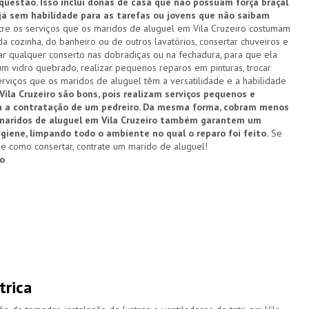
estão. Isso inclui donas de casa que não possuam força braçal
 já sem habilidade para as tarefas ou jovens que não saibam
re os serviços que os maridos de aluguel em Vila Cruzeiro costumam
a cozinha, do banheiro ou de outros lavatórios, consertar chuveiros e
zar qualquer conserto nas dobradiças ou na fechadura, para que ela
um vidro quebrado, realizar pequenos reparos em pinturas, trocar
rviços que os maridos de aluguel têm a versatilidade e a habilidade
ila Cruzeiro são bons, pois realizam serviços pequenos e
na a contratação de um pedreiro. Da mesma forma, cobram menos
s maridos de aluguel em Vila Cruzeiro também garantem um
igiene, limpando todo o ambiente no qual o reparo foi feito.
Se
e como consertar, contrate um marido de aluguel!
ro
trica