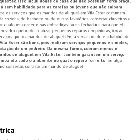
estão. Isso inclui donas de casa que não possuam força braçal
 já sem habilidade para as tarefas ou jovens que não saibam
re os serviços que os maridos de aluguel em Vila Ester costumam
a cozinha, do banheiro ou de outros lavatórios, consertar chuveiros e
zar qualquer conserto nas dobradiças ou na fechadura, para que ela
um vidro quebrado, realizar pequenos reparos em pinturas, trocar
rviços que os maridos de aluguel têm a versatilidade e a habilidade
ila Ester são bons, pois realizam serviços pequenos e simples,
ratação de um pedreiro. Da mesma forma, cobram menos e
maridos de aluguel em Vila Ester também garantem um serviço
limpando todo o ambiente no qual o reparo foi feito.
Se algo
o consertar, contrate um marido de aluguel!
trica