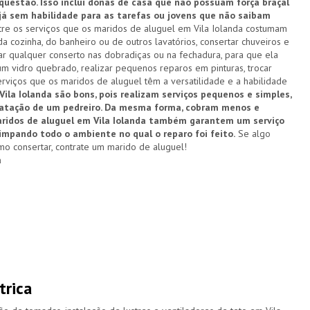
estão. Isso inclui donas de casa que não possuam força braçal
 já sem habilidade para as tarefas ou jovens que não saibam
re os serviços que os maridos de aluguel em Vila Iolanda costumam
a cozinha, do banheiro ou de outros lavatórios, consertar chuveiros e
zar qualquer conserto nas dobradiças ou na fechadura, para que ela
um vidro quebrado, realizar pequenos reparos em pinturas, trocar
rviços que os maridos de aluguel têm a versatilidade e a habilidade
ila Iolanda são bons, pois realizam serviços pequenos e simples,
ratação de um pedreiro. Da mesma forma, cobram menos e
maridos de aluguel em Vila Iolanda também garantem um serviço
limpando todo o ambiente no qual o reparo foi feito.
Se algo
o consertar, contrate um marido de aluguel!
a
trica