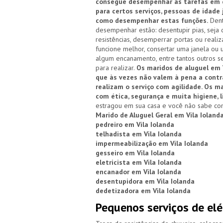
consegue desempenhar as tarefas em qu
para certos serviços, pessoas de idade
como desempenhar estas funções.
Dent
desempenhar estão: desentupir pias, seja d
resistências, desemperrar portas ou reali
funcione melhor, consertar uma janela ou 
algum encanamento, entre tantos outros se
para realizar.
Os maridos de aluguel em V
que às vezes não valem à pena a cont
realizam o serviço com agilidade. Os 
com ética, segurança e muita higiene, 
estragou em sua casa e você não sabe com
Marido de Aluguel Geral em Vila Ioland
pedreiro em Vila Iolanda
telhadista em Vila Iolanda
impermeabilização em Vila Iolanda
gesseiro em Vila Iolanda
eletricista em Vila Iolanda
encanador em Vila Iolanda
desentupidora em Vila Iolanda
dedetizadora em Vila Iolanda
Pequenos serviços de elé