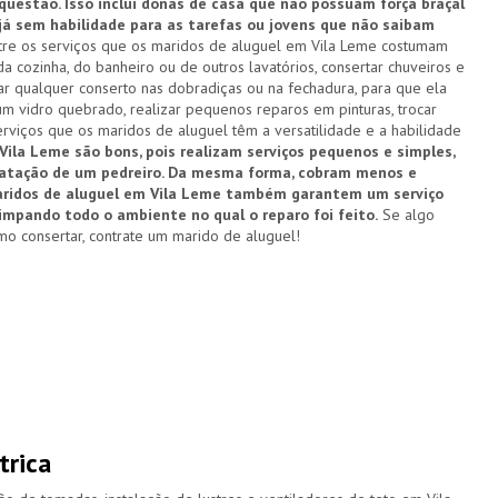
estão. Isso inclui donas de casa que não possuam força braçal
 já sem habilidade para as tarefas ou jovens que não saibam
re os serviços que os maridos de aluguel em Vila Leme costumam
a cozinha, do banheiro ou de outros lavatórios, consertar chuveiros e
zar qualquer conserto nas dobradiças ou na fechadura, para que ela
um vidro quebrado, realizar pequenos reparos em pinturas, trocar
rviços que os maridos de aluguel têm a versatilidade e a habilidade
Vila Leme são bons, pois realizam serviços pequenos e simples,
ratação de um pedreiro. Da mesma forma, cobram menos e
maridos de aluguel em Vila Leme também garantem um serviço
limpando todo o ambiente no qual o reparo foi feito.
Se algo
o consertar, contrate um marido de aluguel!
trica