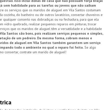
estão. Isso inclui donas de casa que não possuam força braçal
 já sem habilidade para as tarefas ou jovens que não saibam
re os serviços que os maridos de aluguel em Vila Santos costumam
a cozinha, do banheiro ou de outros lavatórios, consertar chuveiros e
zar qualquer conserto nas dobradiças ou na fechadura, para que ela
um vidro quebrado, realizar pequenos reparos em pinturas, trocar
rviços que os maridos de aluguel têm a versatilidade e a habilidade
ila Santos são bons, pois realizam serviços pequenos e simples,
ratação de um pedreiro. Da mesma forma, cobram menos e
maridos de aluguel em Vila Santos também garantem um serviço
limpando todo o ambiente no qual o reparo foi feito.
Se algo
o consertar, contrate um marido de aluguel!
trica