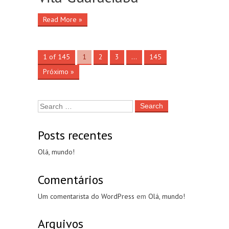
Read More »
1 of 145
1
2
3
…
145
Próximo »
Search
for:
Posts recentes
Olá, mundo!
Comentários
Um comentarista do WordPress
em
Olá, mundo!
Arquivos